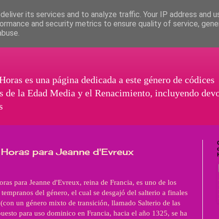
eliver its services and to analyze traffic. Your IP address and 
ormance and security metrics to ensure quality of service, gen
abuse.
Horas es una página dedicada a este género de códices
s de la Edad Media y el Renacimiento, incluyendo dev
s
 Horas para Jeanne d'Evreux
oras para Jeanne d'Evreux, reina de Francia, es uno de los
tempranos del género, el cual se desgajó del salterio a finales
I (con un género mixto de transición, llamado Salterio de las
esto para uso dominico en Francia, hacia el año 1325, se ha