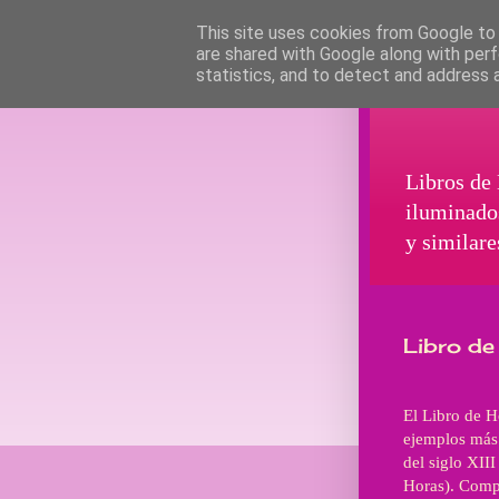
This site uses cookies from Google to d
are shared with Google along with perf
statistics, and to detect and address 
Libros de 
iluminado
y similare
Libro de
El Libro de H
ejemplos más 
del siglo XII
Horas). Compu