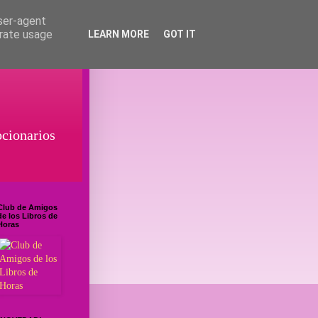
user-agent
erate usage
LEARN MORE
GOT IT
ocionarios
Club de Amigos
de los Libros de
Horas