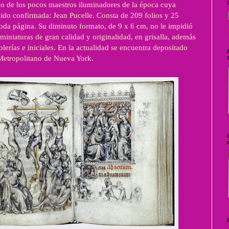
no de los pocos maestros iluminadores de la época cuya
sido confirmada: Jean Pucelle. Consta de 209 folios y 25
toda página. Su diminuto formato, de 9 x 6 cm, no le impidió
 miniaturas de gran calidad y originalidad, en grisalla, además
olerías e iniciales. En la actualidad se encuentra depositado
Metropolitano de Nueva York.