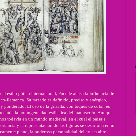
el estilo gótico internacional, Pucelle acusa la influencia de
anco-flamenca. Su trazado es definido, preciso y enérgico,
y ponderado. El uso de la grisalla, con toques de color, es
acentúa la homogeneidad estilística del manuscrito. Aunque
os todavía en un mundo medieval, en el cual el paisaje
ortancia y la representación de las figuras se desarrolla en un
icamente plano, la poderosa personalidad del artista abre