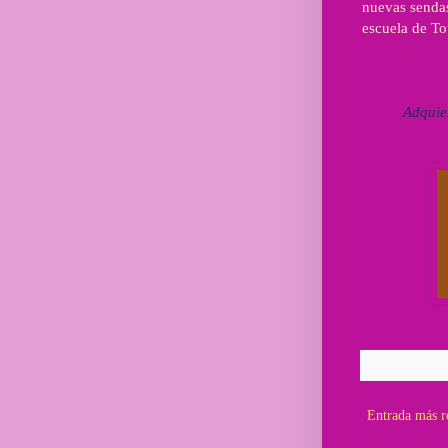
nuevas sendas
escuela de To
Adquie
Entrada más r