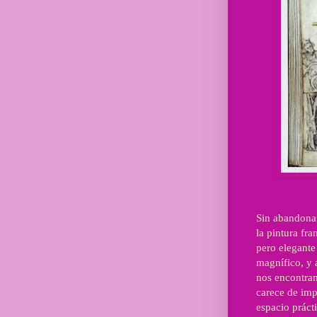
Sin abandonar 
la pintura fr
pero elegante 
magnífico, y 
nos encontram
carece de imp
espacio práct