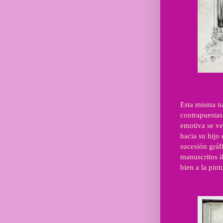
Esta misma na
contrapuestas
emotiva se ve
hacia su hijo
sucesión gráf
manuscritos i
bien a la pintu