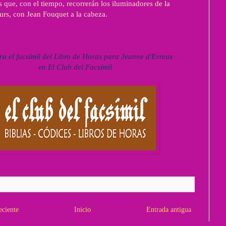
 que, con el tiempo, recorrerán los iluminadores de la
urs, con Jean Fouquet a la cabeza.
ra el facsímil del Libro de Horas para Jeanne d'Evreux
en El Club del Facsímil
eciente
Inicio
Entrada antigua