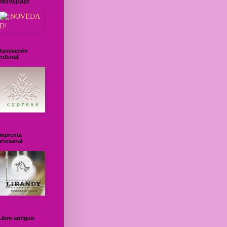
¡NOVEDAD!
Asociación
cultural
Imprenta
artesanal
Libro antiguo