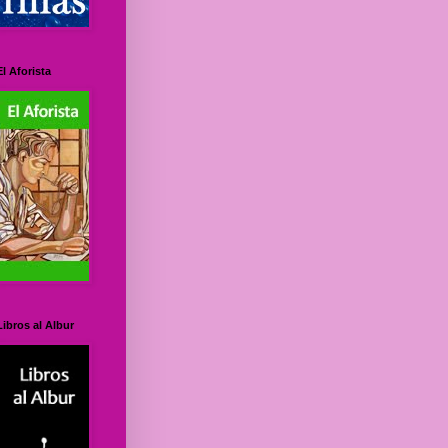
El Aforista
Libros al Albur